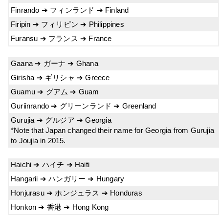
Finrando ➔ フィンランド ➔ Finland
Firipin ➔ フィリピン ➔ Philippines
Furansu ➔ フランス ➔ France
Gaana ➔ ガーナ ➔ Ghana
Girisha ➔ ギリシャ ➔ Greece
Guamu ➔ グアム ➔ Guam
Guriinrando ➔ グリーンランド ➔ Greenland
Gurujia ➔ グルジア ➔ Georgia
*Note that Japan changed their name for Georgia from Gurujia
to Joujia in 2015.
Haichi ➔ ハイチ ➔ Haiti
Hangarii ➔ ハンガリー ➔ Hungary
Honjurasu ➔ ホンジュラス ➔ Honduras
Honkon ➔ 香港 ➔ Hong Kong