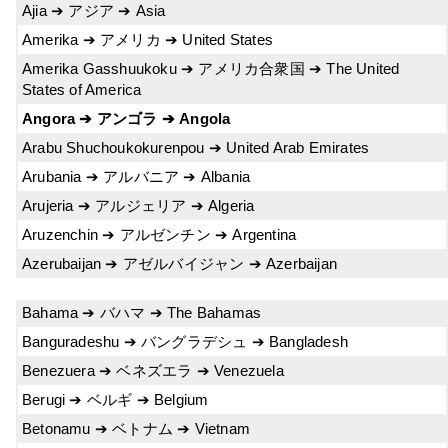
Ajia ➔ アジア ➔ Asia
Amerika ➔ アメリカ ➔ United States
Amerika Gasshuukoku ➔ アメリカ合衆国 ➔ The United
States of America
Angora ➔ アンゴラ ➔ Angola
Arabu Shuchoukokurenpou ➔ United Arab Emirates
Arubania ➔ アルバニア ➔ Albania
Arujeria ➔ アルジェリア ➔ Algeria
Aruzenchin ➔ アルゼンチン ➔ Argentina
Azerubaijan ➔ アゼルバイジャン ➔ Azerbaijan
Bahama ➔ バハマ ➔ The Bahamas
Banguradeshu ➔ バングラデシュ ➔ Bangladesh
Benezuera ➔ ベネズエラ ➔ Venezuela
Berugi ➔ ベルギ ➔ Belgium
Betonamu ➔ ベトナム ➔ Vietnam