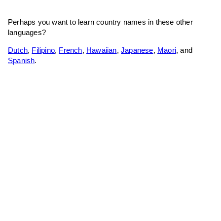
Perhaps you want to learn country names in these other
languages?
Dutch
,
Filipino
,
French
,
Hawaiian
,
Japanese
,
Maori
, and
Spanish
.