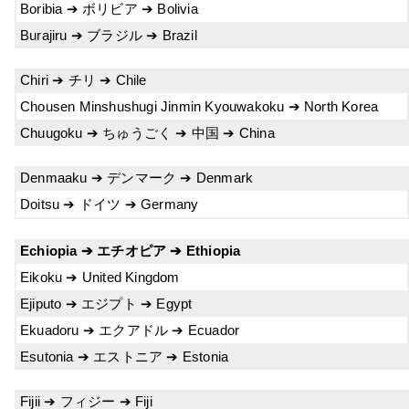
Boribia ➔ ボリビア ➔ Bolivia
Burajiru ➔ ブラジル ➔ Brazil
Chiri ➔ チリ ➔ Chile
Chousen Minshushugi Jinmin Kyouwakoku ➔ North Korea
Chuugoku ➔ ちゅうごく ➔ 中国 ➔ China
Denmaaku ➔ デンマーク ➔ Denmark
Doitsu ➔ ドイツ ➔ Germany
Echiopia ➔ エチオピア ➔ Ethiopia
Eikoku ➔ United Kingdom
Ejiputo ➔ エジプト ➔ Egypt
Ekuadoru ➔ エクアドル ➔ Ecuador
Esutonia ➔ エストニア ➔ Estonia
Fijii ➔ フィジー ➔ Fiji